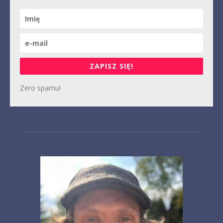
ZAPISZ SIĘ!
Zero spamu!