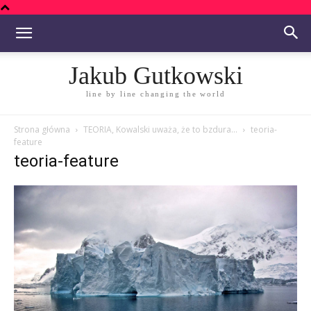
Jakub Gutkowski
line by line changing the world
Strona główna
TEORIA, Kowalski uważa, że to bzdura…
teoria-
feature
teoria-feature