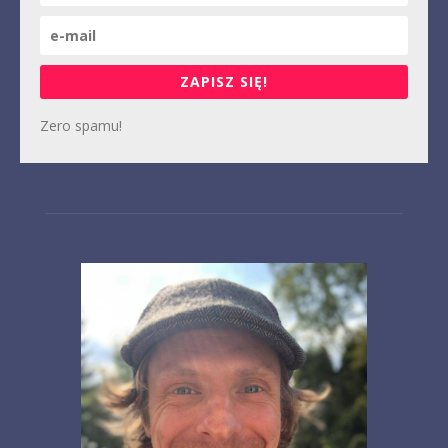
ZAPISZ SIĘ!
Zero spamu!