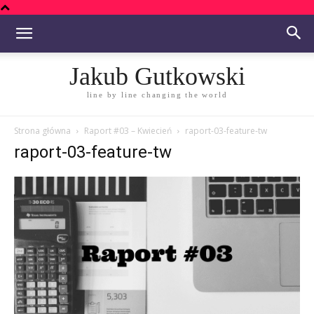
Jakub Gutkowski
line by line changing the world
Strona główna
Raport #03 – Kwiecień
raport-03-feature-tw
raport-03-feature-tw