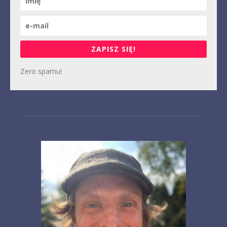
ZAPISZ SIĘ!
Zero spamu!