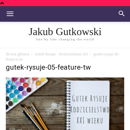
Jakub Gutkowski
line by line changing the world
Strona główna
Gutek Rysuje – Rodzicielstwo XXI
gutek-rysuje-05-
feature-tw
gutek-rysuje-05-feature-tw