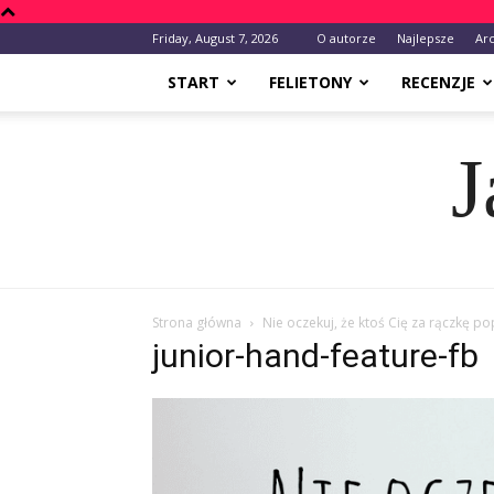
Friday, August 7, 2026
O autorze
Najlepsze
Ar
START
FELIETONY
RECENZJE
J
Strona główna
Nie oczekuj, że ktoś Cię za rączkę p
junior-hand-feature-fb