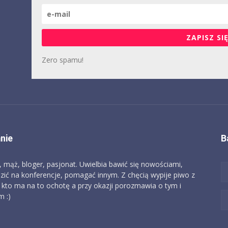
ZAPISZ SIĘ
Zero spamu!
nie
B
, mąż, bloger, pasjonat. Uwielbia bawić się nowościami,
zić na konferencje, pomagać innym. Z chęcią wypije piwo z
 kto ma na to ochotę a przy okazji porozmawia o tym i
 :)