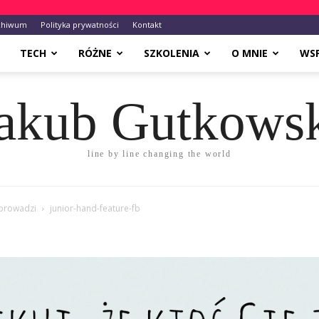
chiwum
Polityka prywatności
Kontakt
TECH
RÓŻNE
SZKOLENIA
O MNIE
WS
akub Gutkows
line by line changing the world
oprowadzi
junior-hand-feature-fb