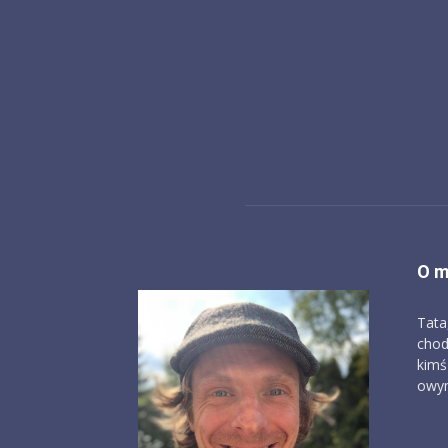
O m
Tata
chod
kimś
owym