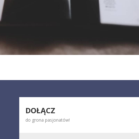
DOŁĄCZ
do grona pasjonatów!