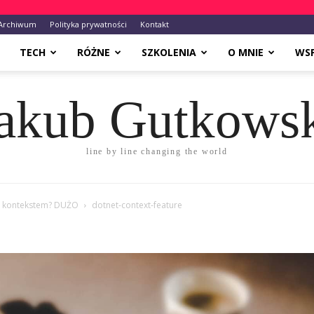
Archiwum
Polityka prywatności
Kontakt
TECH
RÓŻNE
SZKOLENIA
O MNIE
WS
akub Gutkows
line by line changing the world
z kontekstem? DUŻO
dotnet-context-feature