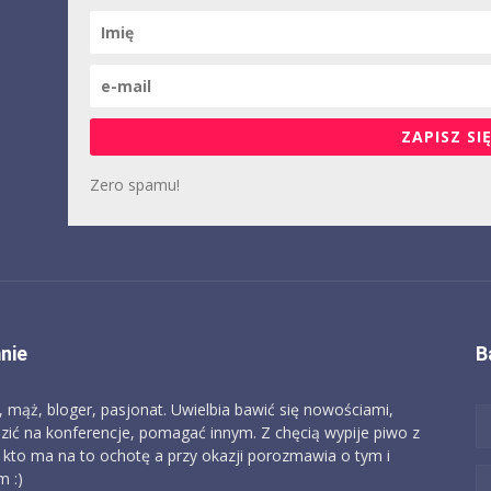
ZAPISZ SIĘ
Zero spamu!
nie
B
, mąż, bloger, pasjonat. Uwielbia bawić się nowościami,
zić na konferencje, pomagać innym. Z chęcią wypije piwo z
 kto ma na to ochotę a przy okazji porozmawia o tym i
 :)