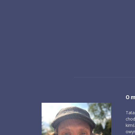
O m
Tata
chod
kimś
owym