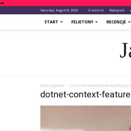
Saturday, August 8, 2026
O autorze
Najlepsze
START
FELIETONY
RECENZJE
J
Strona główna
Co ma komenda dotnet wspólnego 
dotnet-context-feature