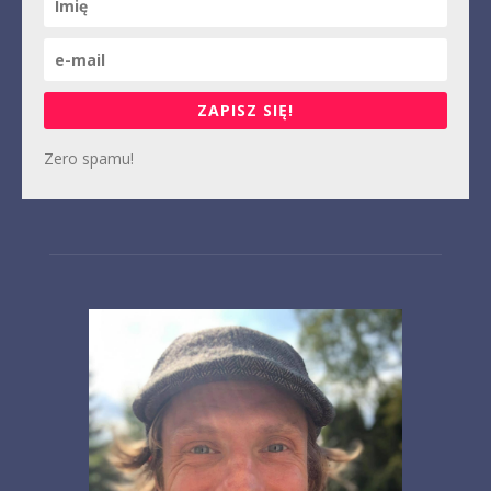
ZAPISZ SIĘ!
Zero spamu!