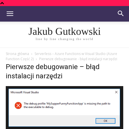
Jakub Gutkowski
line by line changing the world
Strona główna
Serverless – Azure Functions w Visual Studio (Azure
Function Część 2)
Pierwsze debugowanie - błąd instalacji narzędzi
Pierwsze debugowanie – błąd
instalacji narzędzi