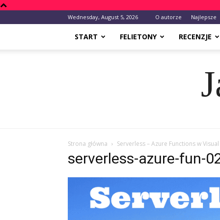
Wednesday, August 5, 2026
O autorze
Najlepsze
START
FELIETONY
RECENZJE
J
Strona główna
Serverless – Azure Functions w Visual
serverless-azure-fun-0