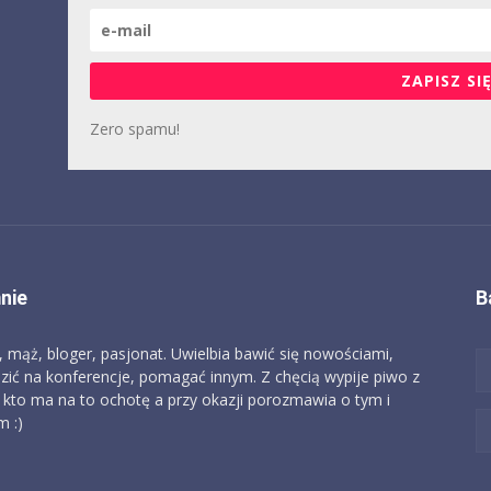
ZAPISZ SIĘ
Zero spamu!
nie
B
, mąż, bloger, pasjonat. Uwielbia bawić się nowościami,
zić na konferencje, pomagać innym. Z chęcią wypije piwo z
 kto ma na to ochotę a przy okazji porozmawia o tym i
 :)