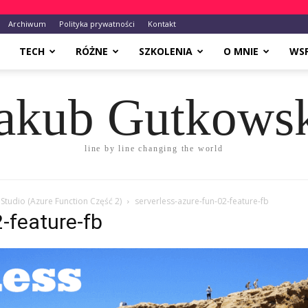
Archiwum
Polityka prywatności
Kontakt
TECH
RÓŻNE
SZKOLENIA
O MNIE
WS
akub Gutkows
line by line changing the world
 Studio (Azure Function Część 2)
serverless-azure-fun-02-feature-fb
2-feature-fb