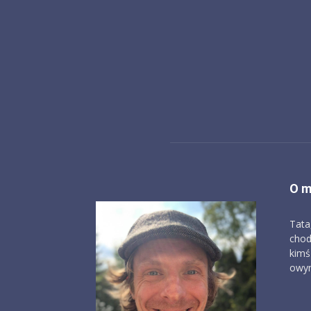
O m
Tata
chod
kimś
owym