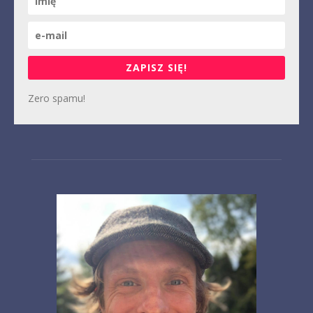
ZAPISZ SIĘ!
Zero spamu!