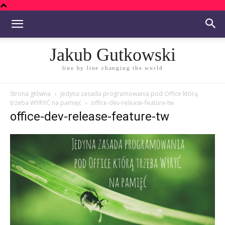
Jakub Gutkowski
line by line changing the world
Strona główna
Jedyna zasada programowania pod Office którą
trzeba WYRYĆ na pamięć
office-dev-release-feature-tw
office-dev-release-feature-tw