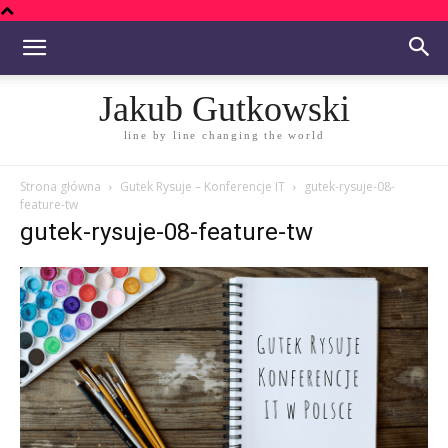
Jakub Gutkowski
line by line changing the world
Strona główna
Gutek Rysuje – Konferencje IT
gutek-rysuje-08-
feature-tw
gutek-rysuje-08-feature-tw