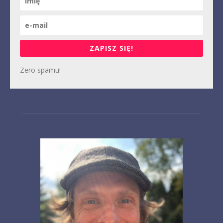
ZAPISZ SIĘ!
Zero spamu!