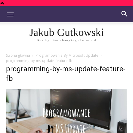
Jakub Gutkowski
line by line changing the world
Strona główna
Programowanie By Microsoft Update
programming-by-ms-update-feature-fb
programming-by-ms-update-feature-
fb