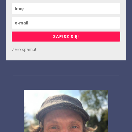
ZAPISZ SIĘ!
Zero spamu!