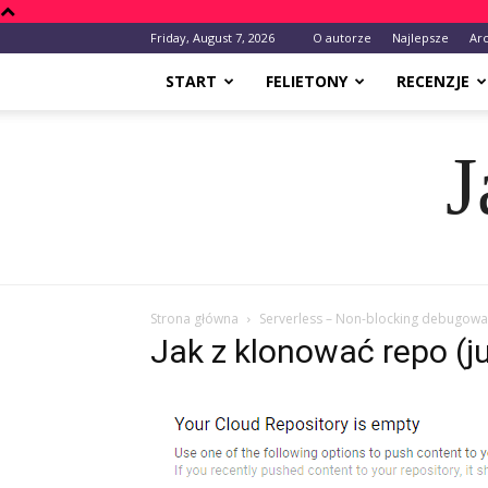
Friday, August 7, 2026
O autorze
Najlepsze
Ar
START
FELIETONY
RECENZJE
J
Strona główna
Serverless – Non-blocking debugowan
Jak z klonować repo (