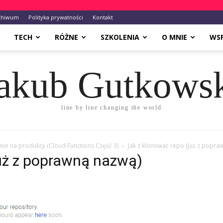
chiwum
Polityka prywatności
Kontakt
TECH
RÓŻNE
SZKOLENIA
O MNIE
WS
akub Gutkows
line by line changing the world
ie na produkcji (Cloud Functions Część 3)
Jak z klonować repo (już z popra
już z poprawną nazwą)