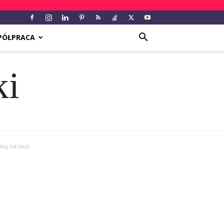
PÓŁPRACA
ki
wną nazwą)