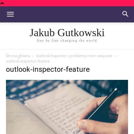
Jakub Gutkowski
line by line changing the world
Strona główna
Outlook Inspector i problemy z nim związane
outlook-inspector-feature
outlook-inspector-feature