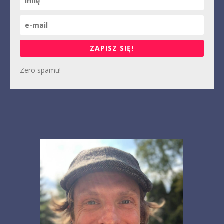
ZAPISZ SIĘ!
Zero spamu!