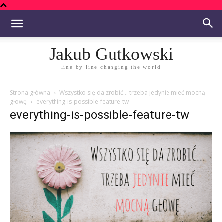
Jakub Gutkowski
line by line changing the world
Strona główna
Wszystko się da zrobić… trzeba jedynie mieć mocną
głowę
everything-is-possible-feature-tw
everything-is-possible-feature-tw