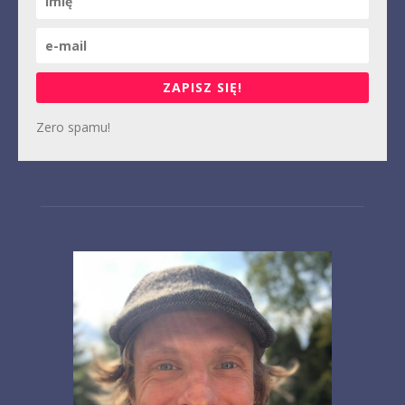
ZAPISZ SIĘ!
Zero spamu!