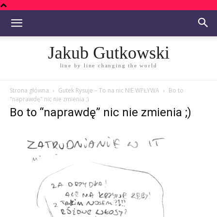
Jakub Gutkowski
line by line changing the world
Strona główna
Gutek Rysuje – To na nic NIE WPŁYWA
Bo to
"naprawdę" nic nie zmienia ;)
Bo to “naprawdę” nic nie zmienia ;)