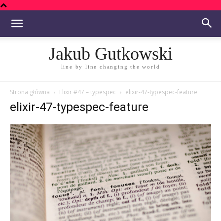
Jakub Gutkowski
line by line changing the world
Strona główna
Elixir #47 – typespec
elixir-47-typespec-feature
elixir-47-typespec-feature