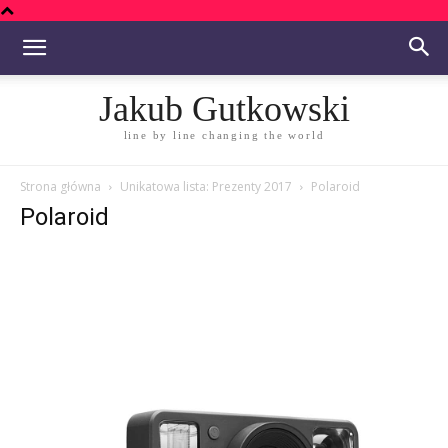
Jakub Gutkowski
line by line changing the world
Strona główna
Unikatowa lista: Prezenty 2017
Polaroid
Polaroid