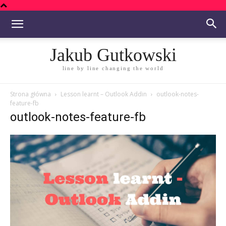
Jakub Gutkowski
line by line changing the world
Strona główna
Lesson learnt – Outlook Addin
outlook-notes-
feature-fb
outlook-notes-feature-fb