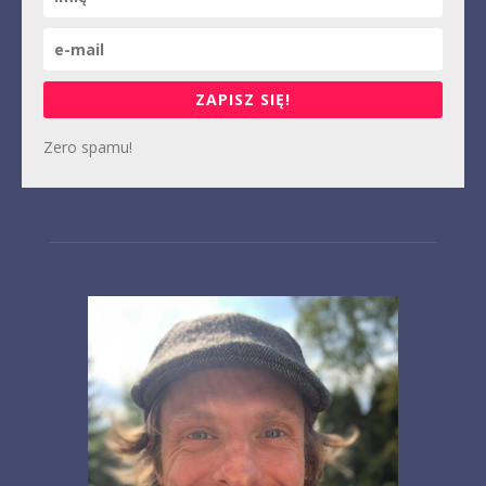
ZAPISZ SIĘ!
Zero spamu!