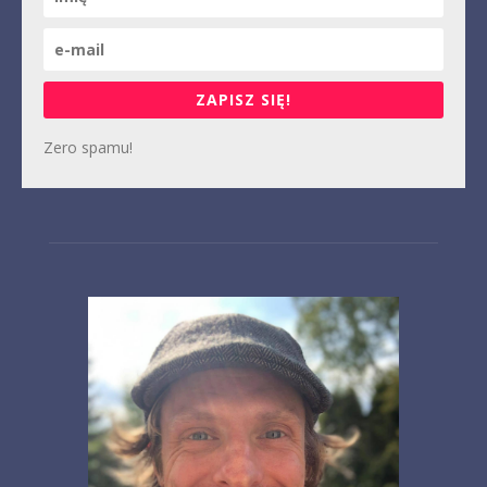
ZAPISZ SIĘ!
Zero spamu!