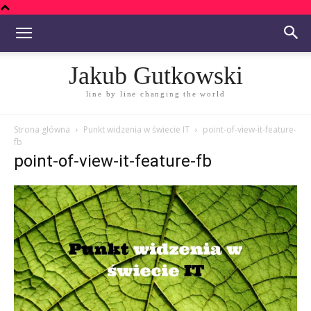
Jakub Gutkowski
line by line changing the world
Strona główna
Punkt widzenia w świecie IT
point-of-view-it-feature-
fb
point-of-view-it-feature-fb