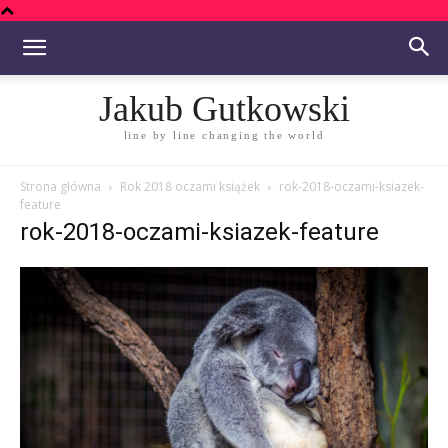
Jakub Gutkowski
line by line changing the world
Strona główna
Rok 2018 oczami książek
rok-2018-oczami-ksiazek-
feature
rok-2018-oczami-ksiazek-feature