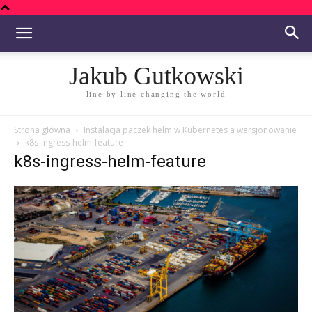
Jakub Gutkowski
line by line changing the world
Strona główna
Instalacja paczek helm w Kubernetes a wersjonowanie
k8s-ingress-helm-feature
k8s-ingress-helm-feature