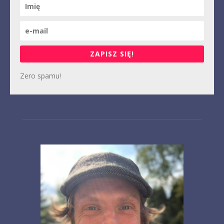
ZAPISZ SIĘ!
Zero spamu!