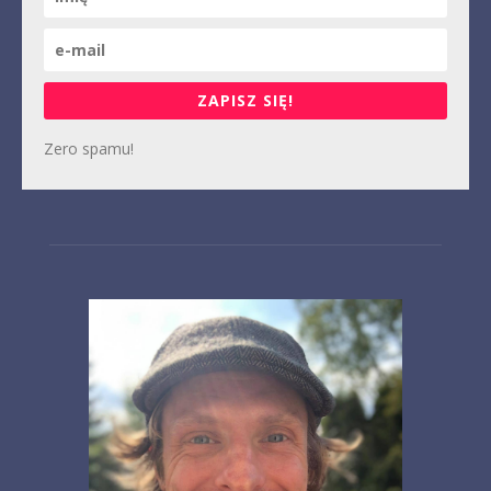
ZAPISZ SIĘ!
Zero spamu!