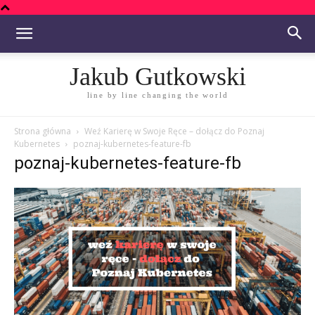
Jakub Gutkowski
line by line changing the world
Strona główna
Weź Karierę w Swoje Ręce – dołącz do Poznaj
Kubernetes
poznaj-kubernetes-feature-fb
poznaj-kubernetes-feature-fb