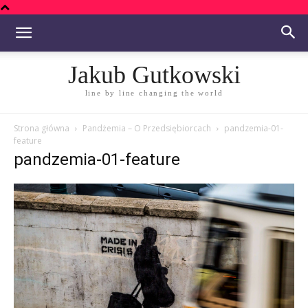
Jakub Gutkowski
line by line changing the world
Strona główna
Pandżemia – O Przedsiębiorcach
pandzemia-01-
feature
pandzemia-01-feature