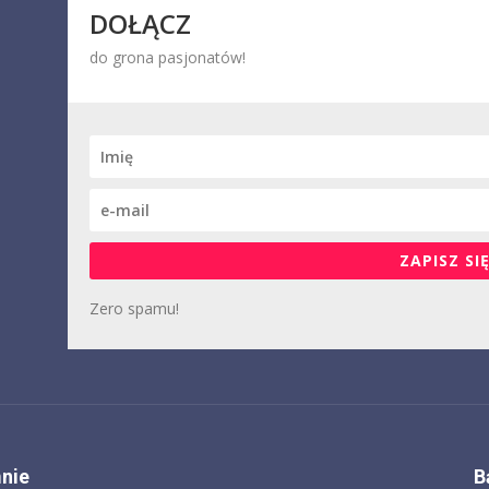
DOŁĄCZ
do grona pasjonatów!
ZAPISZ SIĘ
Zero spamu!
nie
B