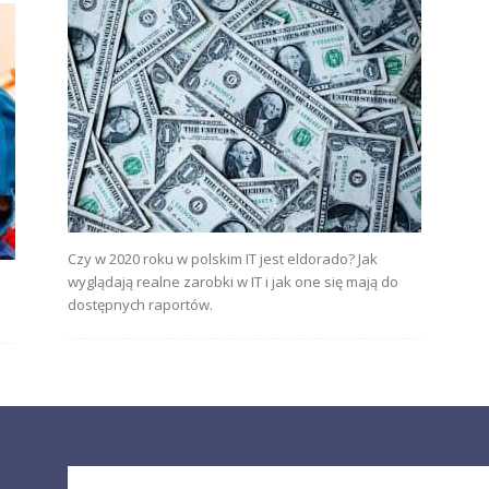
Czy w 2020 roku w polskim IT jest eldorado? Jak
wyglądają realne zarobki w IT i jak one się mają do
dostępnych raportów.