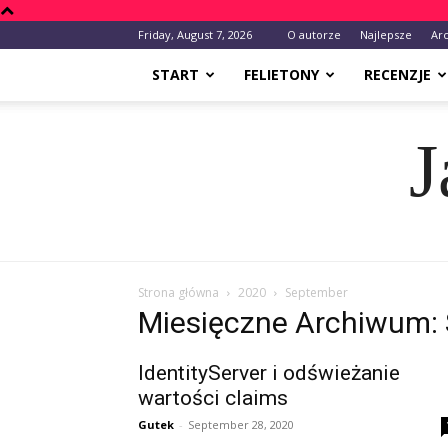
Friday, August 7, 2026
O autorze
Najlepsze
Ar
START
FELIETONY
RECENZJE
J
Strona główna
2020
September
Miesięczne Archiwum:
IdentityServer i odświeżanie
wartości claims
Gutek
-
September 28, 2020