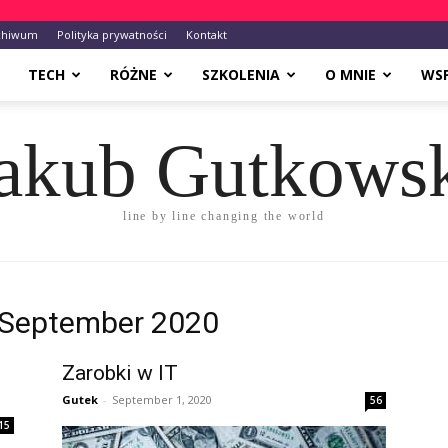
chiwum
Polityka prywatności
Kontakt
TECH
RÓŻNE
SZKOLENIA
O MNIE
WS
akub Gutkows
line by line changing the world
 September 2020
Zarobki w IT
Gutek
-
September 1, 2020
56
15