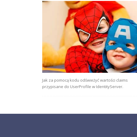
Jak za pomocą kodu odświeżyć wartości claims
przypisane do UserProfile w IdentityServer.