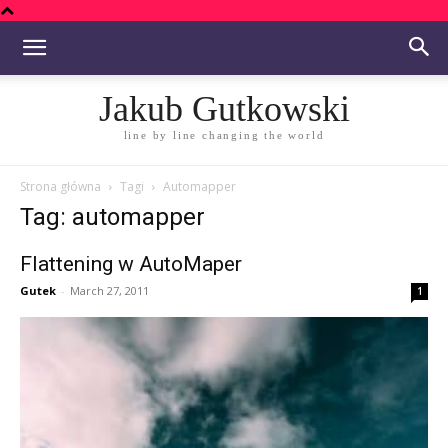
Jakub Gutkowski
line by line changing the world
Strona główna
Tagi
Automapper
Tag: automapper
Flattening w AutoMaper
Gutek
-
March 27, 2011
1