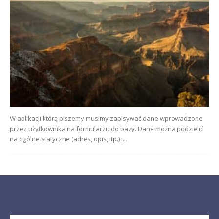
W aplikacji którą piszemy musimy zapisywać dane wprowadzone
przez użytkownika na formularzu do bazy. Dane można podzielić
na ogólne statyczne (adres, opis, itp.) i...