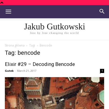
Jakub Gutkowski
line by line changing the world
Strona główna
Tagi
Bencode
Tag: bencode
Elixir #29 – Decoding Bencode
Gutek
-
March 21, 2017
1