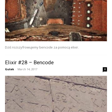
Dziś rozszyfrowujemy bencode za pomocą elixir.
Elixir #28 – Bencode
Gutek
-
March 14, 2017
8