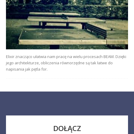
Elixir znacząco ułatwia nam pracę na wielu procesach BEAM. Dzięki
jego architekturze, obliczenia równorzędne są tak łatwe do
napisania jak pętla for.
DOŁĄCZ