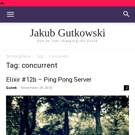
Jakub Gutkowski
line by line changing the world
Strona główna
Tagi
Concurrent
Tag: concurrent
Elixir #12b – Ping Pong Server
Gutek
-
November 29, 2016
2