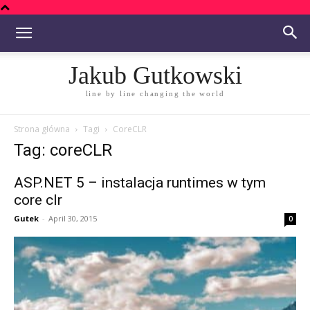
Jakub Gutkowski
line by line changing the world
Strona główna
Tagi
CoreCLR
Tag: coreCLR
ASP.NET 5 – instalacja runtimes w tym
core clr
Gutek
-
April 30, 2015
0