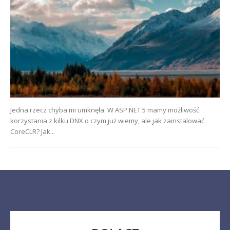
Jedna rzecz chyba mi umknęła. W ASP.NET 5 mamy możliwość
korzystania z kilku DNX o czym już wiemy, ale jak zainstalować
CoreCLR? Jak...