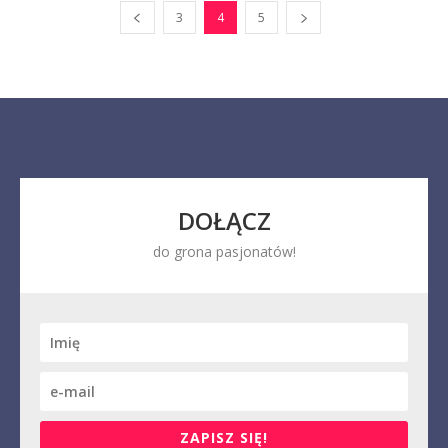
3
4
5
DOŁĄCZ
do grona pasjonatów!
ZAPISZ SIĘ!