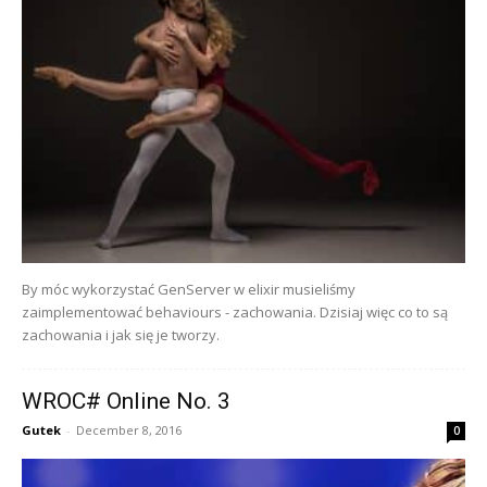
By móc wykorzystać GenServer w elixir musieliśmy
zaimplementować behaviours - zachowania. Dzisiaj więc co to są
zachowania i jak się je tworzy.
WROC# Online No. 3
Gutek
-
December 8, 2016
0