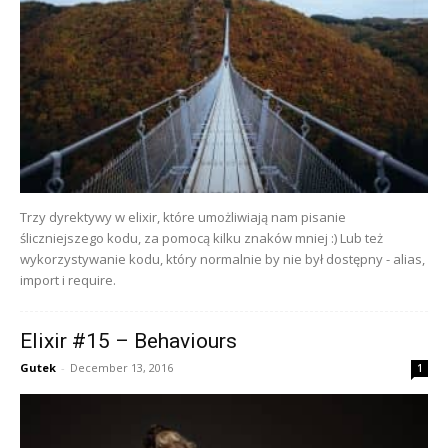
Trzy dyrektywy w elixir, które umożliwiają nam pisanie
śliczniejszego kodu, za pomocą kilku znaków mniej :) Lub też
wykorzystywanie kodu, który normalnie by nie był dostępny - alias,
import i require.
Elixir #15 – Behaviours
Gutek
-
December 13, 2016
1