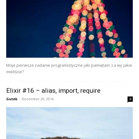
Moje pierwsze zadanie programistyczne jaki pamiętam :) a wy jakie
mieliście?
Elixir #16 – alias, import, require
Gutek
-
December 20, 2016
0