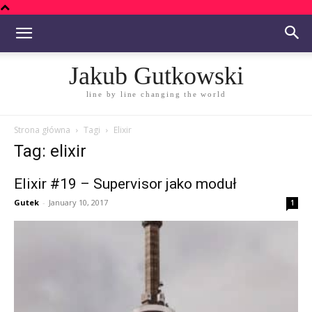
Jakub Gutkowski
line by line changing the world
Strona główna
Tagi
Elixir
Tag: elixir
Elixir #19 – Supervisor jako moduł
Gutek
-
January 10, 2017
1