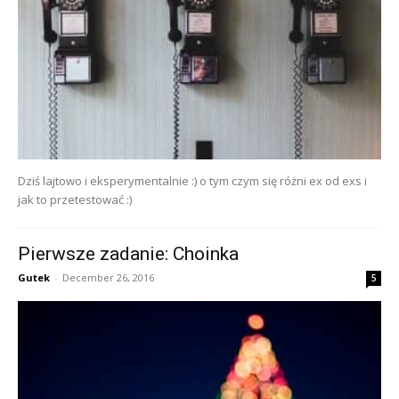
Dziś lajtowo i eksperymentalnie :) o tym czym się różni ex od exs i
jak to przetestować :)
Pierwsze zadanie: Choinka
Gutek
-
December 26, 2016
5