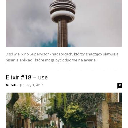
Dziś w elixir o Supervisor - nadzorcach, którzy znacząco ułatwiają
pisania aplikacji, które mogą być odporne na awarie.
Elixir #18 – use
Gutek
-
January 3, 2017
0