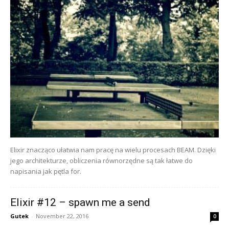
Elixir znacząco ułatwia nam pracę na wielu procesach BEAM. Dzięki
jego architekturze, obliczenia równorzędne są tak łatwe do
napisania jak pętla for.
Elixir #12 – spawn me a send
Gutek
-
November 22, 2016
0