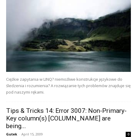
Ciężkie zapytania w LINQ? niemożliwe konstrukcje językowe do
śledzenia i rozumienia? A rozwiązanie tych problemów znajduje się
pod naszymi rękami.
Tips & Tricks 14: Error 3007: Non-Primary-
Key column(s) [COLUMN_NAME] are
being...
Gutek
-
April 15, 2009
0