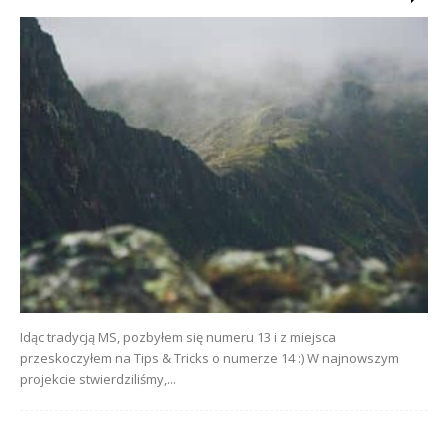
Idąc tradycją MS, pozbyłem się numeru 13 i z miejsca
przeskoczyłem na Tips & Tricks o numerze 14 :) W najnowszym
projekcie stwierdziliśmy,...