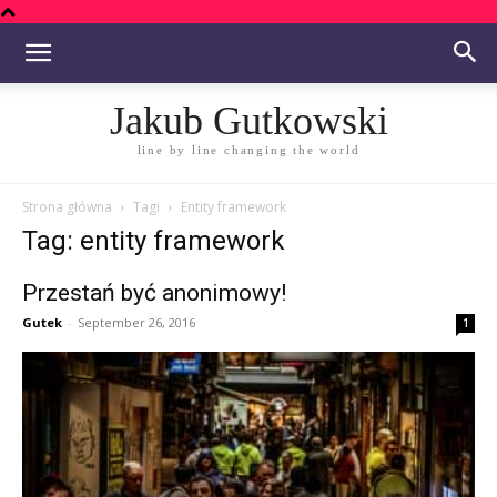
Jakub Gutkowski
line by line changing the world
Strona główna
Tagi
Entity framework
Tag: entity framework
Przestań być anonimowy!
Gutek
-
September 26, 2016
1