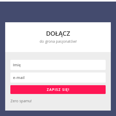
DOŁĄCZ
do grona pasjonatów!
ZAPISZ SIĘ!
Zero spamu!