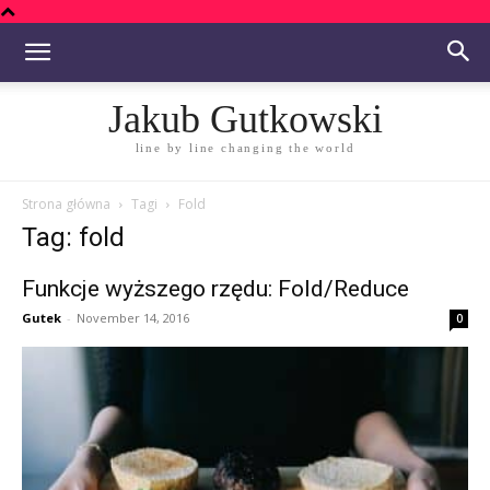
Jakub Gutkowski
line by line changing the world
Strona główna
Tagi
Fold
Tag: fold
Funkcje wyższego rzędu: Fold/Reduce
Gutek
-
November 14, 2016
0