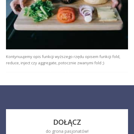
Kontynuujemy opis funkcji wyższego rzędu opisem funkcji fold,
reduce, inject czy aggregate, potocznie zwanymi fold ;)
DOŁĄCZ
do grona pasjonatów!