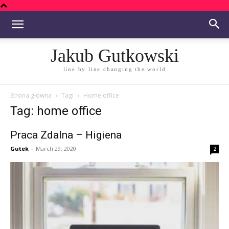
Jakub Gutkowski
line by line changing the world
Strona główna
Tagi
Home office
Tag: home office
Praca Zdalna – Higiena
Gutek
-
March 29, 2020
2