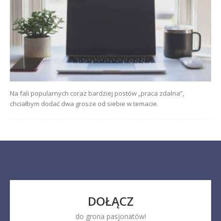
Na fali popularnych coraz bardziej postów „praca zdalna”,
chciałbym dodać dwa grosze od siebie w temacie.
DOŁĄCZ
do grona pasjonatów!