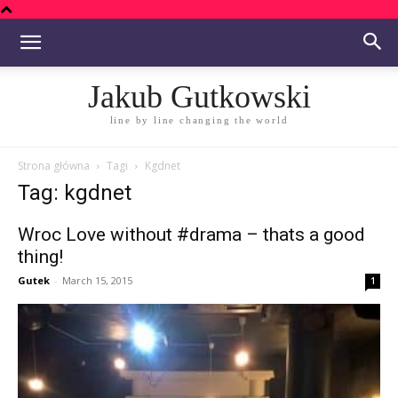
Jakub Gutkowski
line by line changing the world
Strona główna
Tagi
Kgdnet
Tag: kgdnet
Wroc Love without #drama – thats a good
thing!
Gutek
-
March 15, 2015
1