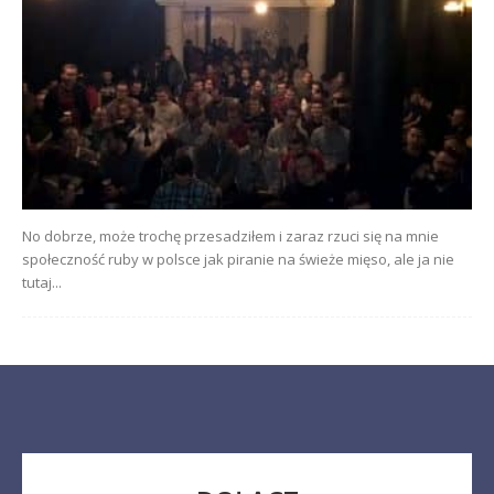
No dobrze, może trochę przesadziłem i zaraz rzuci się na mnie
społeczność ruby w polsce jak piranie na świeże mięso, ale ja nie
tutaj...