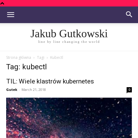
Jakub Gutkowski
line by line changing the world
Strona główna
Tagi
Kubectl
Tag: kubectl
TIL: Wiele klastrów kubernetes
Gutek
-
March 21, 2018
0