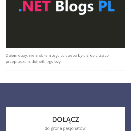
Dałem dupy, nie zrobiłem tego co trzeba było zrobić. Za co
przepraszam. dotnetblogs leży.
DOŁĄCZ
do grona pasjonatów!