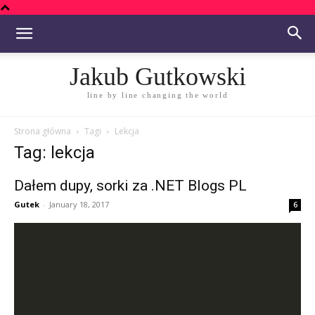
Jakub Gutkowski
line by line changing the world
Strona główna
Tagi
Lekcja
Tag: lekcja
Dałem dupy, sorki za .NET Blogs PL
Gutek
-
January 18, 2017
6