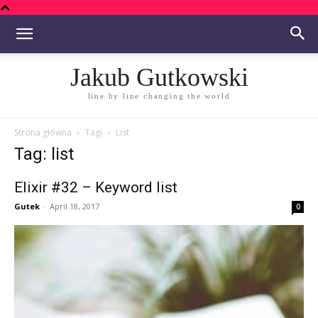
Jakub Gutkowski
line by line changing the world
Strona główna
Tagi
List
Tag: list
Elixir #32 – Keyword list
Gutek
-
April 18, 2017
0