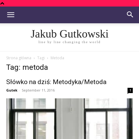
Jakub Gutkowski
line by line changing the world
Strona główna
Tagi
Metoda
Tag: metoda
Słówko na dziś: Metodyka/Metoda
Gutek
-
September 11, 2016
1