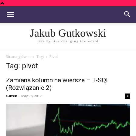
Jakub Gutkowski
line by line changing the world
Strona główna
Tagi
Pivot
Tag: pivot
Zamiana kolumn na wiersze – T-SQL
(Rozwiązanie 2)
Gutek
-
May 15, 2017
4