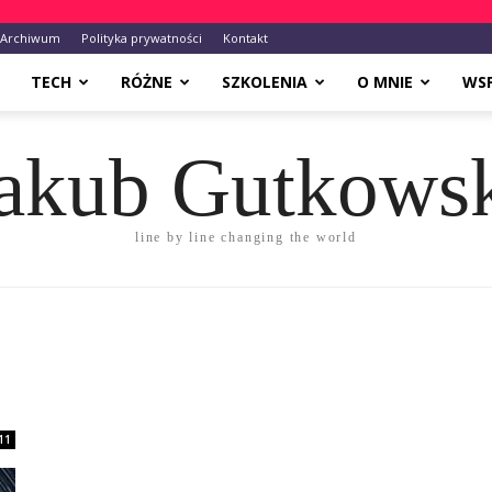
Archiwum
Polityka prywatności
Kontakt
TECH
RÓŻNE
SZKOLENIA
O MNIE
WS
akub Gutkows
line by line changing the world
11