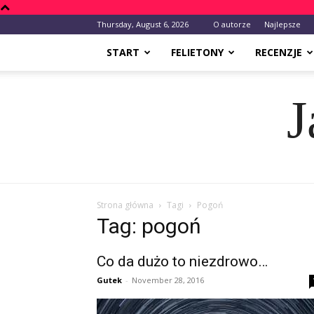
Thursday, August 6, 2026
O autorze
Najlepsze
START
FELIETONY
RECENZJE
J
Strona główna
Tagi
Pogoń
Tag: pogoń
Co da dużo to niezdrowo…
Gutek
-
November 28, 2016