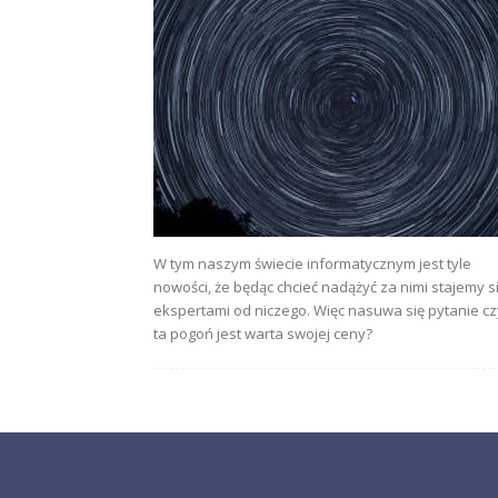
W tym naszym świecie informatycznym jest tyle
nowości, że będąc chcieć nadążyć za nimi stajemy s
ekspertami od niczego. Więc nasuwa się pytanie cz
ta pogoń jest warta swojej ceny?