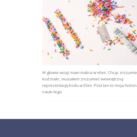
W głowie wciąż mam makra w elixir. Chcąc zrozumie
kod makr, musiałem zrozumieć wewnętrzną
reprezentację kodu w Elixir. Post ten to moja histor
nauki tego.