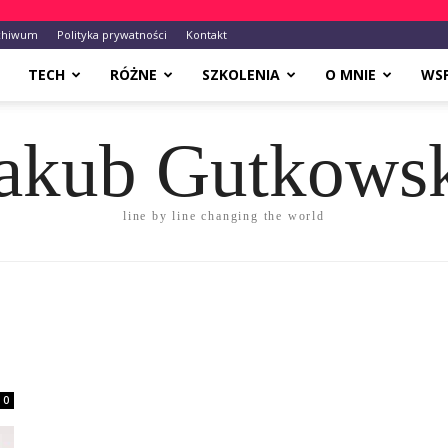
chiwum
Polityka prywatności
Kontakt
TECH
RÓŻNE
SZKOLENIA
O MNIE
WS
akub Gutkows
line by line changing the world
0