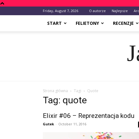
Friday, August 7, 2026
O autorze
Najlepsze
Ar
START
FELIETONY
RECENZJE
J
Strona główna
Tagi
Quote
Tag: quote
Elixir #06 – Reprezentacja kodu
Gutek
-
October 11, 2016