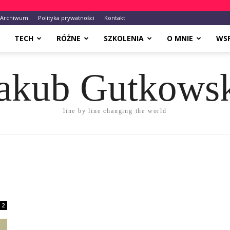
Archiwum
Polityka prywatności
Kontakt
TECH
RÓŻNE
SZKOLENIA
O MNIE
WS
akub Gutkows
line by line changing the world
2