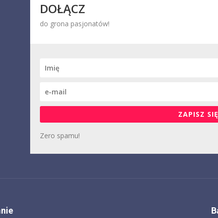
DOŁĄCZ
do grona pasjonatów!
ZAPISZ SIĘ
Zero spamu!
nie
B