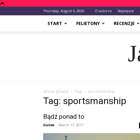
Thursday, August 6, 2026
O autorze
Najlepsze
START
FELIETONY
RECENZJE
J
Strona główna
Tagi
Sportsmanship
Tag: sportsmanship
Bądź ponad to
Gutek
-
March 17, 2017