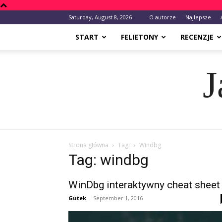
Saturday, August 8, 2026
O autorze
Najlepsze
START
FELIETONY
RECENZJE
J
Strona główna
Tagi
Windbg
Tag: windbg
WinDbg interaktywny cheat sheet
Gutek
-
September 1, 2016