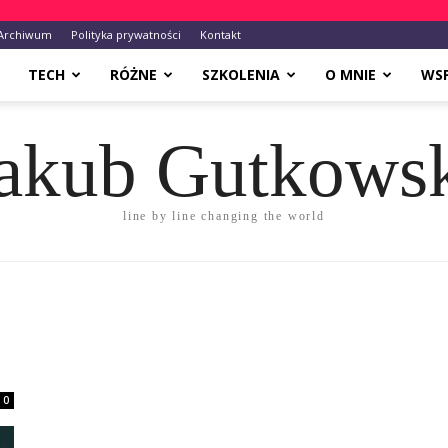
Archiwum
Polityka prywatności
Kontakt
TECH
RÓŻNE
SZKOLENIA
O MNIE
WS
akub Gutkows
line by line changing the world
0