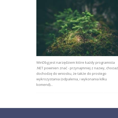
WinDbg jest narzędziem które każdy programista
.NET powinien znać - przynajmniej z nazwy, chociaż
dochodzę do wniosku, że także do prostego
wykrozystania (odpalenia, i wykonania kilku
komend)...