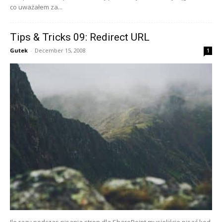
co uważałem za...
Tips & Tricks 09: Redirect URL
Gutek
-
December 15, 2008
1
Ile razy podczas pisania stron dla SharePoint musieliście pisać kod