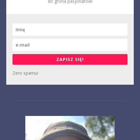
do grona pasjonatów!
ZAPISZ SIĘ!
Zero spamu!