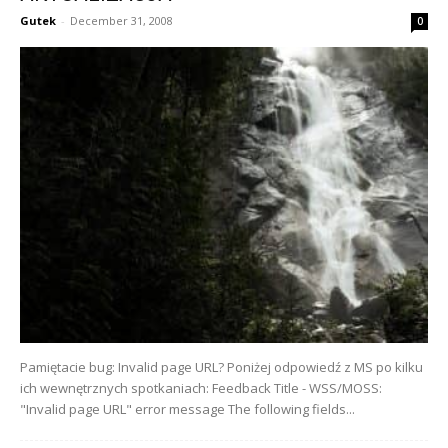
Gutek
-
December 31, 2008
0
Pamiętacie bug: Invalid page URL? Poniżej odpowiedź z MS po kilku
ich wewnętrznych spotkaniach: Feedback Title - WSS/MOSS:
"Invalid page URL" error message The following fields...