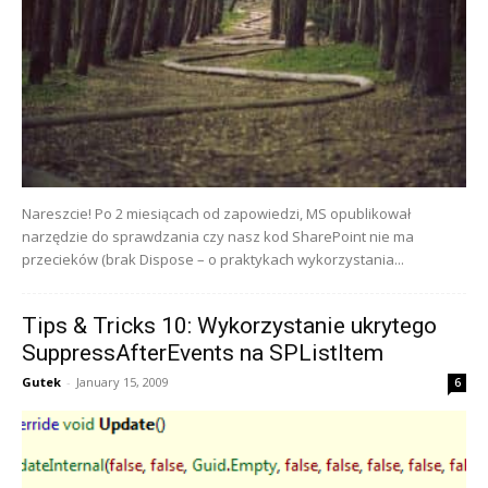
Nareszcie! Po 2 miesiącach od zapowiedzi, MS opublikował
narzędzie do sprawdzania czy nasz kod SharePoint nie ma
przecieków (brak Dispose – o praktykach wykorzystania...
Tips & Tricks 10: Wykorzystanie ukrytego
SuppressAfterEvents na SPListItem
Gutek
-
January 15, 2009
6