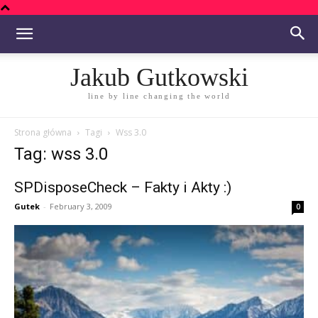
Jakub Gutkowski
line by line changing the world
Strona główna
Tagi
Wss 3.0
Tag: wss 3.0
SPDisposeCheck – Fakty i Akty :)
Gutek
-
February 3, 2009
0