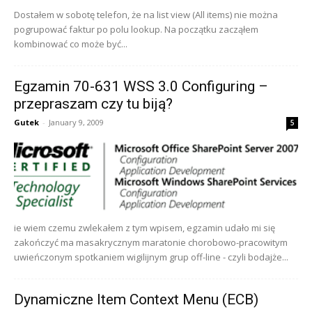
Dostałem w sobotę telefon, że na list view (All items) nie można
pogrupować faktur po polu lookup. Na początku zacząłem
kombinować co może być...
Egzamin 70-631 WSS 3.0 Configuring –
przepraszam czy tu biją?
Gutek
-
January 9, 2009
5
ie wiem czemu zwlekałem z tym wpisem, egzamin udało mi się
zakończyć ma masakrycznym maratonie chorobowo-pracowitym
uwieńczonym spotkaniem wigilijnym grup off-line - czyli bodajże...
Dynamiczne Item Context Menu (ECB)