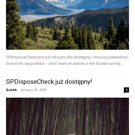
SPDisposeCheck jest już od paru dni dostępny, i muszę powiedzieć,
że tool mi się podoba – choć mam wrażenie iż nie działa na mój...
SPDisposeCheck już dostępny!
Gutek
-
January 30, 2009
0