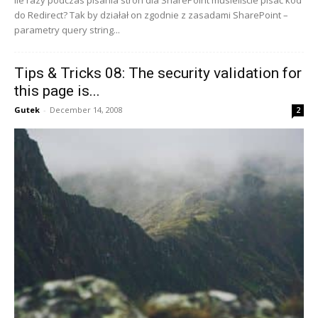
do Redirect? Tak by działał on zgodnie z zasadami SharePoint –
parametry query string...
Tips & Tricks 08: The security validation for
this page is...
Gutek
-
December 14, 2008
2