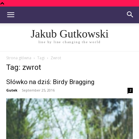
Jakub Gutkowski
line by line changing the world
Strona główna
Tagi
Zwrot
Tag: zwrot
Słówko na dziś: Birdy Bragging
Gutek
-
September 25, 2016
2