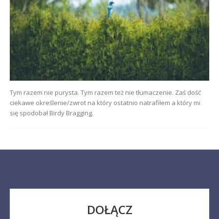
Tym razem nie purysta. Tym razem też nie tłumaczenie. Zaś dość
ciekawe określenie/zwrot na który ostatnio natrafiłem a który mi
się spodobał Birdy Bragging.
DOŁĄCZ