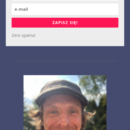
ZAPISZ SIĘ!
Zero spamu!