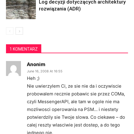
Log decyzji dotyczących architektury
rozwiązania (ADR)
1 KOMENTARZ
Anonim
June 16, 2008 At 16:55
Heh ;)
Nie uwierzylem Ci, ze sie nie da i oczywiscie
probowalem recznie pobawic sie przez COMa,
czyli MessengerAPI, ale tam w ogole nie ma
mozliwosci operowania na PSM… i niestety
potwierdzily sie Twoje slowa. Co ciekawe – do
calej reszty wlasciwie jest dostep, a do tego
jednego nie.