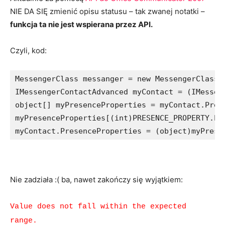
NIE DA SIĘ zmienić opisu statusu – tak zwanej notatki –
funkcja ta nie jest wspierana przez API.
Czyli, kod:
MessengerClass messanger = new MessengerClass()
IMessengerContactAdvanced myContact = (IMessen
object[] myPresenceProperties = myContact.Prese
myPresenceProperties[(int)PRESENCE_PROPERTY.PR
myContact.PresenceProperties = (object)myPrese
Nie zadziała :( ba, nawet zakończy się wyjątkiem:
Value does not fall within the expected
range.