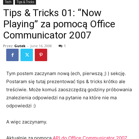
Tech
Tips & Tricks
Tips & Tricks 01: “Now
Playing” za pomocą Office
Communicator 2007
Przez
Gutek
-
June 16, 2008
1
Tym postem zaczynam nową (ech, pierwszą ;) ) sekcję.
Postaram się tutaj prezentować tips & tricks krótko ale
treściwie. Może komuś zaoszczędzą godziny próbowania
znalezienia odpowiedzi na pytanie na które nie ma
odpowiedzi :)
A więc zaczynamy.
Aktualnie za pomocą
API do Office Communicator 2007