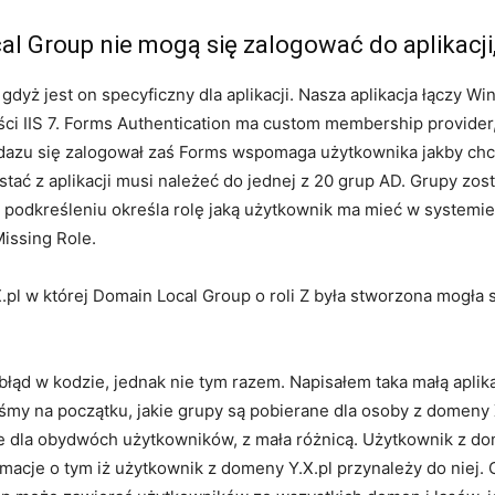
l Group nie mogą się zalogować do aplikacji,
dyż jest on specyficzny dla aplikacji. Nasza aplikacja łączy W
ości IIS 7. Forms Authentication ma custom membership provider
dazu się zalogował zaś Forms wspomaga użytkownika jakby chci
stać z aplikacji musi należeć do jednej z 20 grup AD. Grupy z
 podkreśleniu określa rolę jaką użytkownik ma mieć w systemie.
Missing Role.
.pl w której Domain Local Group o roli Z była stworzona mogła 
 błąd w kodzie, jednak nie tym razem. Napisałem taka małą apl
y na początku, jakie grupy są pobierane dla osoby z domeny X
e dla obydwóch użytkowników, z mała różnicą. Użytkownik z dome
macje o tym iż użytkownik z domeny Y.X.pl przynależy do niej. C