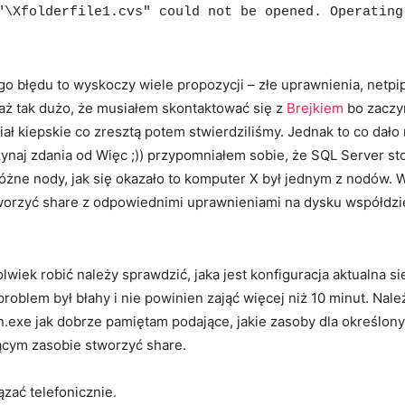
"\Xfolderfile1.cvs" could not be opened. Operating
 błędu to wyskoczy wiele propozycji – złe uprawnienia, netpi
 aż tak dużo, że musiałem skontaktować się z
Brejkiem
bo zaczy
ł kiepskie co zresztą potem stwierdziliśmy. Jednak to co dało
ynaj zdania od Więc ;)) przypomniałem sobie, że SQL Server stoi 
różne nody, jak się okazało to komputer X był jednym z nodów. 
stworzyć share z odpowiednimi uprawnieniami na dysku współdz
lwiek robić należy sprawdzić, jaka jest konfiguracja aktualna si
roblem był błahy i nie powinien zająć więcej niż 10 minut. Nal
n.exe jak dobrze pamiętam podające, jakie zasoby dla określony
ącym zasobie stworzyć share.
zać telefonicznie.