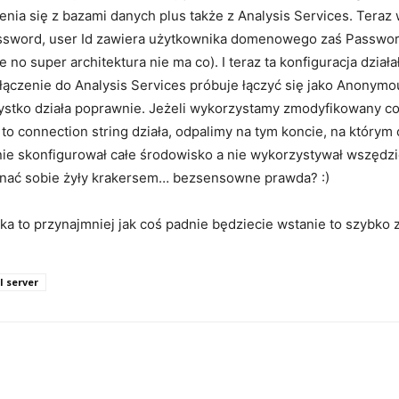
nia się z bazami danych plus także z Analysis Services. Teraz
assword, user Id zawiera użytkownika domenowego zaś Password
no super architektura nie ma co). I teraz ta konfiguracja dział
łączenie do Analysis Services próbuje łączyć się jako Anonym
stko działa poprawnie. Jeżeli wykorzystamy zmodyfikowany con
 connection string działa, odpalimy na tym koncie, na którym c
ie skonfigurował całe środowisko a nie wykorzystywał wszędzi
ynać sobie żyły krakersem… bezsensowne prawda? :)
ka to przynajmniej jak coś padnie będziecie wstanie to szybko 
l server