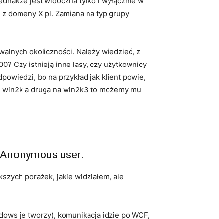
dnakże jest widoczna tylko i wyłącznie w
p z domeny X.pl. Zamiana na typ grupy
walnych okoliczności. Należy wiedzieć, z
? Czy istnieją inne lasy, czy użytkownicy
odpowiedzi, bo na przykład jak klient powie,
a win2k a druga na win2k3 to możemy mu
o Anonymous user.
ększych porażek, jakie widziałem, ale
dows je tworzy), komunikacja idzie po WCF,