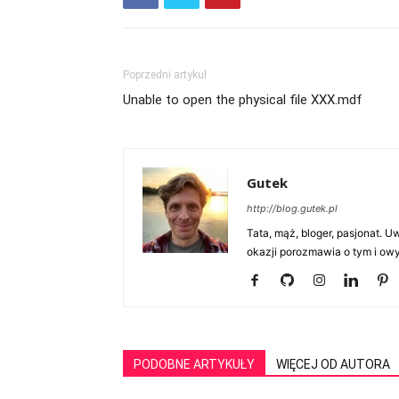
Poprzedni artykuł
Unable to open the physical file XXX.mdf
Gutek
http://blog.gutek.pl
Tata, mąż, bloger, pasjonat. 
okazji porozmawia o tym i owy
PODOBNE ARTYKUŁY
WIĘCEJ OD AUTORA