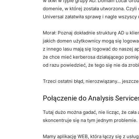
w tkwi w typie grupy AD. Domain Local Gro
domenie, w której została utworzona. Czyli
Universal załatwiła sprawę i nagle wszyscy
Morał: Poznaj dokładnie strukturę AD u kli
jakich domen użytkownicy mogą się logować
z innego lasu mają się logować do naszej apl
że chce mieć kerberosa działającego pomi
od razu powiedzieć, że tego się nie da zro
Trzeci ostatni błąd, nierozwiązany… jeszcze 
Połączenie do Analysis Service
Tutaj dużo można gadać, nie licząc, że cała 
skoncentruje się na tym jednym problemie.
Mamy aplikację WEB, która łączy się z usłu