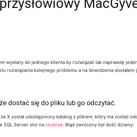
i przysłowiowy MacGyv
ałem wysłany do jednego klienta by rozwiązać tak naprawdę jed
elu rozwiązania kolejnego problemu a na dowidzenia dostałem j
 dostać się do pliku lub go odczytać.
ze X został udostępniony katalog z plikiem, który ma zostać o
że SQL Server stoi na
clustrze
. Błąd zwrócony był dość dziwny: