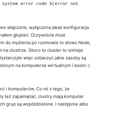
 system error code 5(error not
pes włączone, wyłączona jakaś konfiguracja
nałem głupieć. Oczywiście moje
 mi do myślenia po rozmowie to słowo Node,
na clustrze. Skoro to cluster to istnieje
Wystarczyło więc zobaczyć jakie zasoby są
ielonym na komputerze wirtualnym i boom :)
eci i komputerów. Co mi z tego, że
eży też zapamiętać, clustry mają komputer
ch grup są współdzielone. I następnie albo