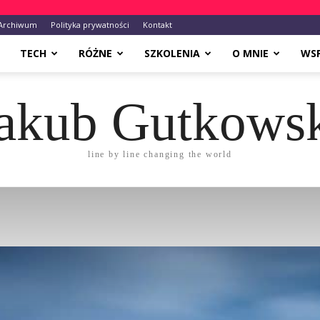
Archiwum
Polityka prywatności
Kontakt
TECH
RÓŻNE
SZKOLENIA
O MNIE
WS
akub Gutkows
line by line changing the world