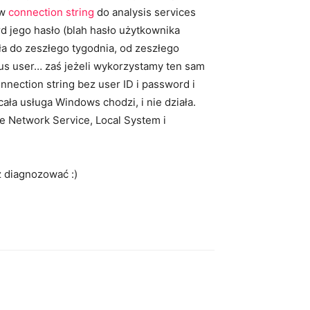
 w
connection string
do analysis services
 jego hasło (blah hasło użytkownika
ała do zeszłego tygodnia, od zeszłego
ous user… zaś jeżeli wykorzystamy ten sam
nection string bez user ID i password i
ała usługa Windows chodzi, i nie działa.
e Network Service, Local System i
z diagnozować :)