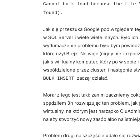
Cannot bulk load because the file 
found).
Jak się przeszuka Google pod względem tego
w SQL Server i wiele wiele innych. Było ich
wytłumaczenie problemu było bym powiedzia
które użył Brejk. No więc (nigdy nie rozpocz
jakiś wirtualny komputer, który po w sobie 
współdzielone przez cluster, i następnie 
zaczął działać.
BULK INSERT
Morał z tego jest taki: zanim zaczniemy coko
spędziłem 3h rozwiązując ten problem, jak p
wirtualny, na którym jest narządko CluAdmi
należy stworzyć nowy zasób albo na istniej
Problem drugi na szczęście udało się rozwią