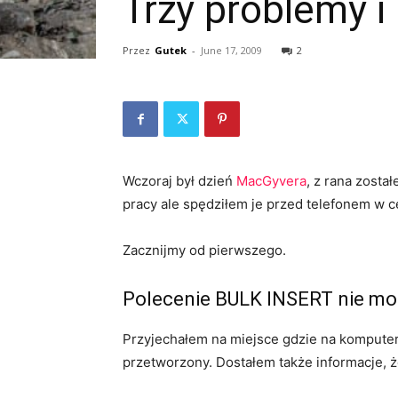
Trzy problemy 
Przez
Gutek
-
June 17, 2009
2
Wczoraj był dzień
MacGyvera
, z rana zost
pracy ale spędziłem je przed telefonem w c
Zacznijmy od pierwszego.
Polecenie BULK INSERT nie może
Przyjechałem na miejsce gdzie na komputer
przetworzony. Dostałem także informacje, 