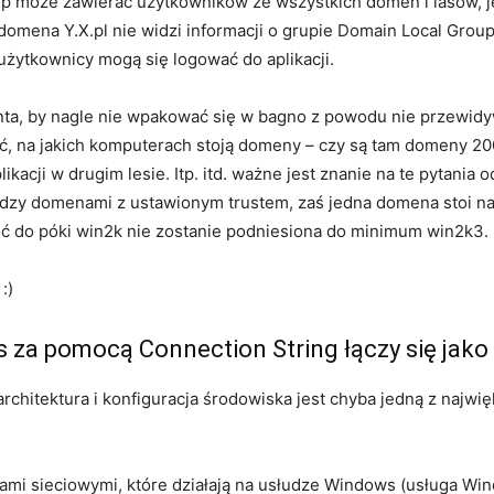
up może zawierać użytkowników ze wszystkich domen i lasów, je
 domena Y.X.pl nie widzi informacji o grupie Domain Local Grou
 użytkownicy mogą się logować do aplikacji.
enta, by nagle nie wpakować się w bagno z powodu nie przewidy
, na jakich komputerach stoją domeny – czy są tam domeny 2000
ikacji w drugim lesie. Itp. itd. ważne jest znanie na te pytania 
ędzy domenami z ustawionym trustem, zaś jedna domena stoi n
bić do póki win2k nie zostanie podniesiona do minimum win2k3.
:)
s za pomocą Connection String łączy się jak
architektura i konfiguracja środowiska jest chyba jedną z najwi
gami sieciowymi, które działają na usłudze Windows (usługa Win