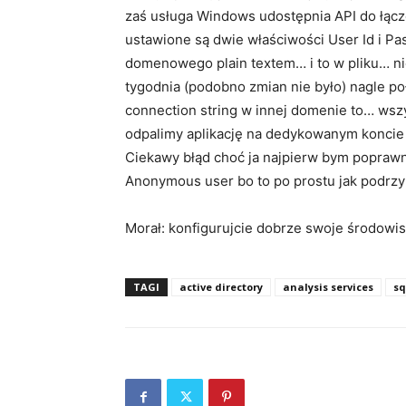
zaś usługa Windows udostępnia API do łącze
ustawione są dwie właściwości User Id i P
domenowego plain textem… i to w pliku… nie 
tygodnia (podobno zmian nie było) nagle po
connection string w innej domenie to… wszy
odpalimy aplikację na dedykowanym koncie to
Ciekawy błąd choć ja najpierw bym poprawn
Anonymous user bo to po prostu jak podrz
Morał: konfigurujcie dobrze swoje środowis
TAGI
active directory
analysis services
sq