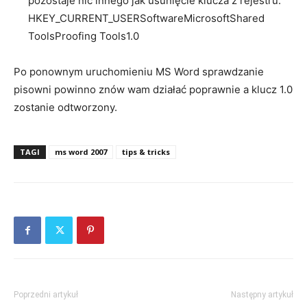
pozostaje nic innego jak usunięcie klucza z rejestru:
HKEY_CURRENT_USERSoftwareMicrosoftShared
ToolsProofing Tools1.0
Po ponownym uruchomieniu MS Word sprawdzanie
pisowni powinno znów wam działać poprawnie a klucz 1.0
zostanie odtworzony.
TAGI
ms word 2007
tips & tricks
Poprzedni artykuł
Następny artykuł