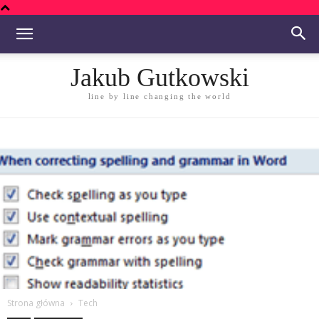
Jakub Gutkowski
line by line changing the world
Strona główna
Tech