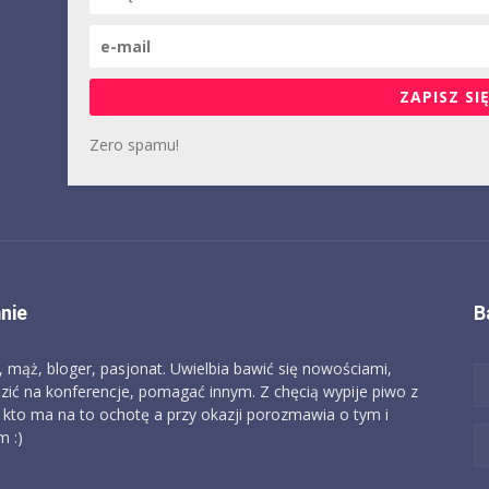
ZAPISZ SIĘ
Zero spamu!
nie
B
, mąż, bloger, pasjonat. Uwielbia bawić się nowościami,
zić na konferencje, pomagać innym. Z chęcią wypije piwo z
 kto ma na to ochotę a przy okazji porozmawia o tym i
 :)