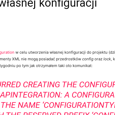
własnej konfiguracji
guration
w celu utworzenia własnej konfiguracji do projektu (d
elementy XML nie mogą posiadać przedrostków
config
oraz
lock
, 
tygodniu po tym jak otrzymałem taki oto komunikat:
RRED CREATING THE CONFIGU
APINTEGRATION: A CONFIGUR
THE NAME ‘CONFIGURATIONTYP