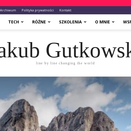
Archiwum
Polityka prywatności
Kontakt
TECH
RÓŻNE
SZKOLENIA
O MNIE
WS
akub Gutkows
line by line changing the world