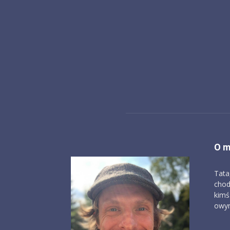
O m
Tata
chod
kimś
owym