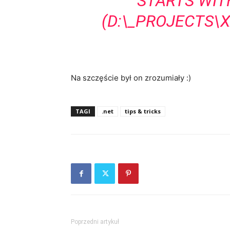
STARTS WITH
(D:\_PROJECTS\
Na szczęście był on zrozumiały :)
TAGI
.net
tips & tricks
Poprzedni artykuł