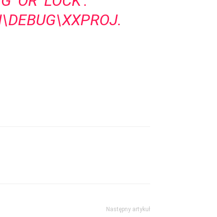
’ OR ‘LOCK’.
N\DEBUG\XXPROJ.
Następny artykuł