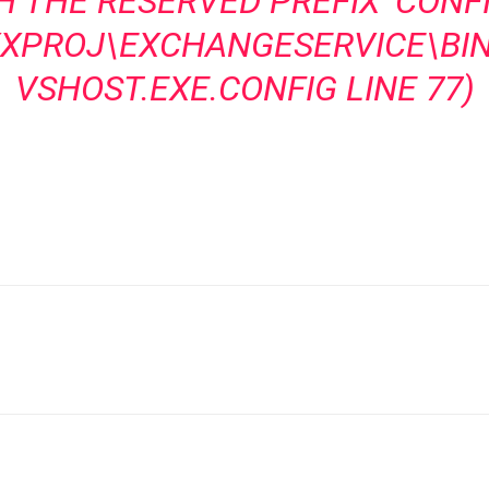
 THE RESERVED PREFIX ‘CONFIG
XXPROJ\EXCHANGESERVICE\BI
VSHOST.EXE.CONFIG LINE 77)