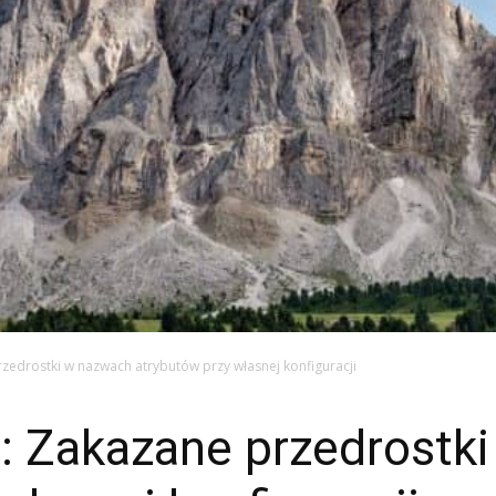
rzedrostki w nazwach atrybutów przy własnej konfiguracji
8: Zakazane przedrostk