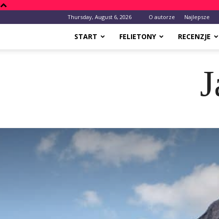
Thursday, August 6, 2026
O autorze
Najlepsze
START
FELIETONY
RECENZJE
J