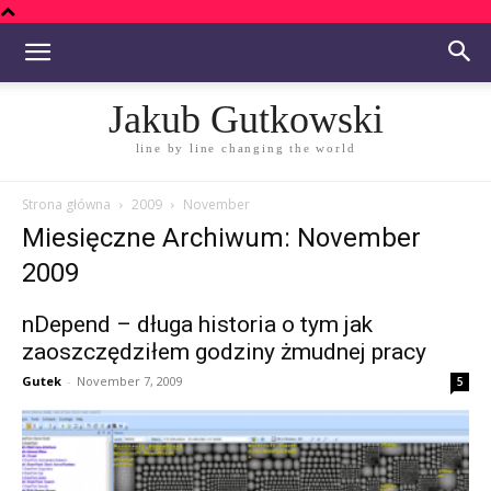
Jakub Gutkowski
line by line changing the world
Strona główna
2009
November
Miesięczne Archiwum: November
2009
nDepend – długa historia o tym jak
zaoszczędziłem godziny żmudnej pracy
Gutek
-
November 7, 2009
5